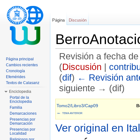
Página
Discusión
BerroAnotaci
Revisión a fecha de
Página principal
(
Discusión
|
contrib
Cambios recientes
Cronología
(
dif
)
← Revisión ante
Efemérides
Textos de Calasanz
siguiente → (dif)
Enciclopedia
Saltar a:
navegación
,
buscar
Portal de la
Enciclopedia
Tomo2/Libro3/Cap09
B
Familia
←
Demarcaciones
TEMA ANTERIOR
Presencias por
Demarcación
Ver original en Ita
Presencias por
Localidad
Religiosos por