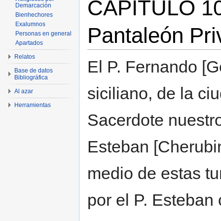
CAPÍTULO 10 
Demarcación
Bienhechores
Exalumnos
Pantaleón Pri
Personas en general
Apartados
Relatos
El P. Fernando [G
Base de datos
Bibliográfica
siciliano, de la c
Al azar
Herramientas
Sacerdote nuestro
Esteban [Cherubi
medio de estas tu
por el P. Esteban