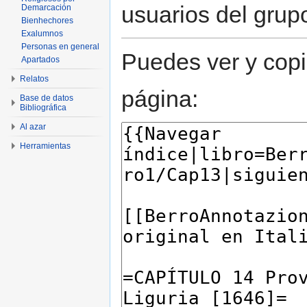
usuarios del grup
Demarcación
Bienhechores
Exalumnos
Personas en general
Puedes ver y copi
Apartados
Relatos
página:
Base de datos
Bibliográfica
Al azar
Herramientas