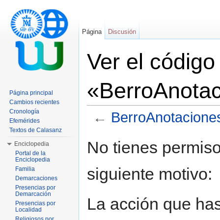
Página
Discusión
Ver el código
«BerroAnota
Página principal
Cambios recientes
Cronología
←
BerroAnotacione
Efemérides
Saltar a:
navegación
,
buscar
Textos de Calasanz
No tienes permiso
Enciclopedia
Portal de la
Enciclopedia
siguiente motivo:
Familia
Demarcaciones
Presencias por
Demarcación
La acción que has 
Presencias por
Localidad
Religiosos por