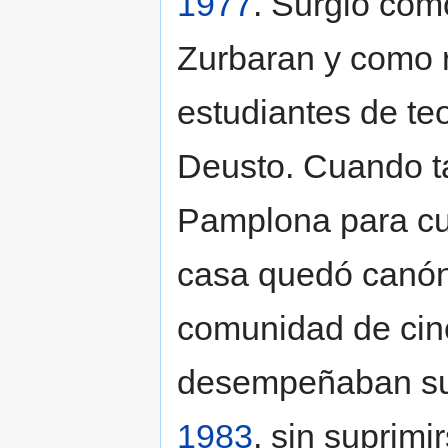
1977
. Surgió como
Zurbaran y como r
estudiantes de te
Deusto. Cuando ta
Pamplona para cu
casa quedó canón
comunidad de cinc
desempeñaban sus
1983
, sin suprim