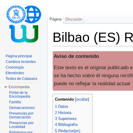
Página
Discusión
Bilbao (ES) 
Saltar a:
navegación
,
buscar
Aviso de contenido
Página principal
Cambios recientes
Este texto es el original publicado
Cronología
Efemérides
se ha hecho sobre él ninguna rectif
Textos de Calasanz
puede no reflejar la realidad actual
Enciclopedia
Portal de la
Enciclopedia
Contenido
[
ocultar
]
Familia
1
Datos
Demarcaciones
2
Historia
Presencias por
Demarcación
3
Superiores
Presencias por
4
Bibliografía
Localidad
5
Redactor(es)
Religiosos por