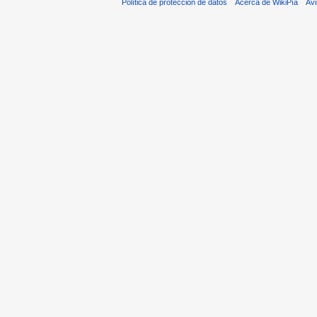
Política de protección de datos
Acerca de WikiPía
Avi