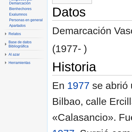
Demarcación
Datos
Bienhechores
Exalumnos
Personas en general
Apartados
Demarcación Vas
Relatos
Base de datos
(1977- )
Bibliográfica
Al azar
Historia
Herramientas
En
1977
se abrió
Bilbao, calle Ercil
«Calasancio». Fue