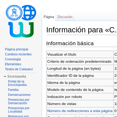
Página
Discusión
Información para «C.
Saltar a:
navegación
,
buscar
Información básica
Página principal
Visualizar el título
C
Cambios recientes
Cronología
Criterio de ordenación predeterminado
M
Efemérides
Longitud de la página (en bytes)
1
Textos de Calasanz
Identificador ID de la página
2
Enciclopedia
Portal de la
Idioma de la página
e
Enciclopedia
Modelo de contenido de la página
t
Familia
Demarcaciones
Indización por robots
P
Presencias por
Demarcación
Número de vistas
1
Presencias por
Número de redirecciones a esta página
0
Localidad
Religiosos por