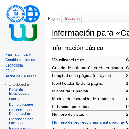
Página
Discusión
Información para «Ca
Saltar a:
navegación
,
buscar
Información básica
Página principal
Visualizar el título
C
Cambios recientes
Cronología
Criterio de ordenación predeterminado
C
Efemérides
Longitud de la página (en bytes)
2
Textos de Calasanz
Identificador ID de la página
1
Enciclopedia
Portal de la
Idioma de la página
e
Enciclopedia
Modelo de contenido de la página
t
Familia
Demarcaciones
Indización por robots
P
Presencias por
Demarcación
Número de vistas
2
Presencias por
Número de redirecciones a esta página
0
Localidad
Religiosos por