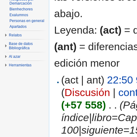
Demarcación
Bienhechores
abajo.
Exalumnos
Personas en general
Leyenda:
(act)
= d
Apartados
Relatos
(ant)
= diferencias
Base de datos
Bibliográfica
Al azar
edición menor
Herramientas
(act | ant)
22:50
(
Discusión
|
con
(+57 558)
‎
. .
(Pá
índice|libro=Cap
100|siguiente=1