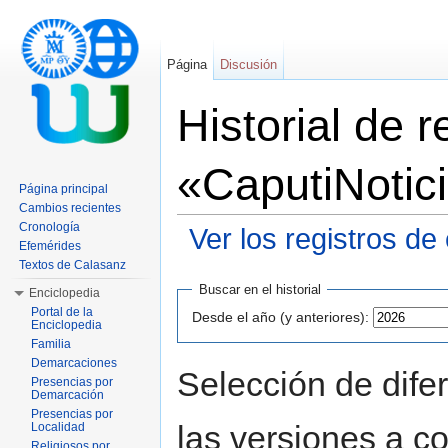
Página
Discusión
Historial de 
«CaputiNotic
Página principal
Cambios recientes
Cronología
Ver los registros de
Efemérides
Saltar a:
navegación
,
buscar
Textos de Calasanz
Buscar en el historial
Enciclopedia
Portal de la
Desde el año (y anteriores):
Enciclopedia
Familia
Demarcaciones
Selección de dife
Presencias por
Demarcación
Presencias por
las versiones a c
Localidad
Religiosos por