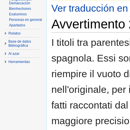
Demarcación
Ver traducción en
Bienhechores
Exalumnos
Avvertimento 2
Personas en general
Apartados
Relatos
I titoli tra parente
Base de datos
Bibliográfica
Al azar
spagnola. Essi so
Herramientas
riempire il vuoto d
nell'originale, pe
fatti raccontati da
maggiore precisi