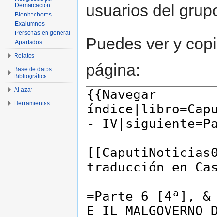
usuarios del grup
Demarcación
Bienhechores
Exalumnos
Personas en general
Puedes ver y copi
Apartados
Relatos
página:
Base de datos
Bibliográfica
Al azar
Herramientas