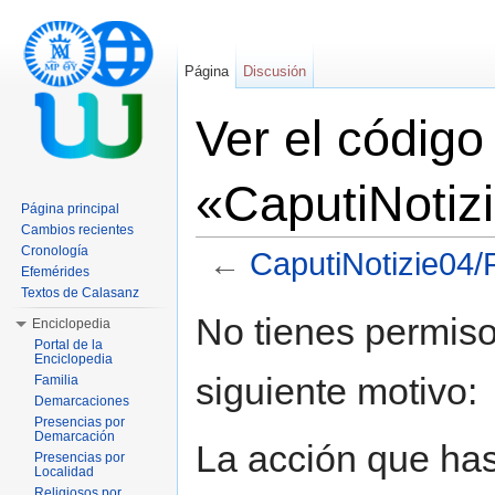
Página
Discusión
Ver el código
«CaputiNotizi
Página principal
Cambios recientes
Cronología
←
CaputiNotizie04/P
Efemérides
Saltar a:
navegación
,
buscar
Textos de Calasanz
No tienes permiso
Enciclopedia
Portal de la
Enciclopedia
siguiente motivo:
Familia
Demarcaciones
Presencias por
Demarcación
La acción que has 
Presencias por
Localidad
Religiosos por