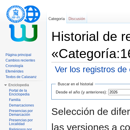
Categoría
Discusión
Historial de 
«Categoría:
Página principal
Cambios recientes
Cronología
Ver los registros de
Efemérides
Saltar a:
navegación
,
buscar
Textos de Calasanz
Buscar en el historial
Enciclopedia
Portal de la
Desde el año (y anteriores):
Enciclopedia
Familia
Demarcaciones
Selección de dife
Presencias por
Demarcación
Presencias por
las versiones a c
Localidad
Religiosos por