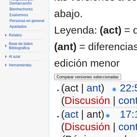
Demarcación
Bienhechores
abajo.
Exalumnos
Personas en general
Leyenda:
(act)
= d
Apartados
Relatos
(ant)
= diferencias
Base de datos
Bibliográfica
Al azar
edición menor
Herramientas
(act |
ant
)
22:
(
Discusión
|
con
(
act
| ant)
17:
(
Discusión
|
con