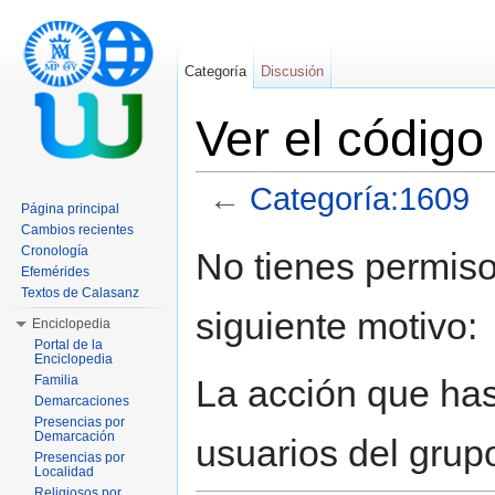
Categoría
Discusión
Ver el códig
←
Categoría:1609
Página principal
Saltar a:
navegación
,
buscar
Cambios recientes
Cronología
No tienes permiso
Efemérides
Textos de Calasanz
siguiente motivo:
Enciclopedia
Portal de la
Enciclopedia
La acción que has 
Familia
Demarcaciones
Presencias por
Demarcación
usuarios del grup
Presencias por
Localidad
Religiosos por