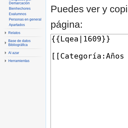
Demarcación
Puedes ver y copi
Bienhechores
Exalumnos
Personas en general
página:
Apartados
Relatos
Base de datos
Bibliográfica
Al azar
Herramientas