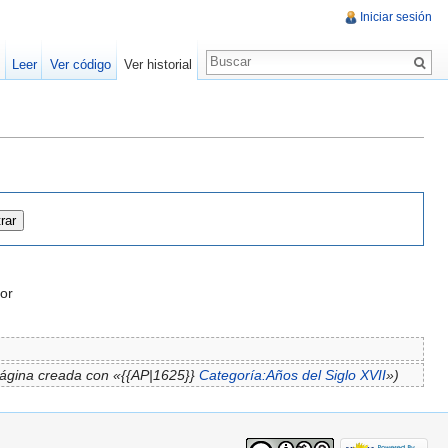
Iniciar sesión
Leer
Ver código
Ver historial
or
ágina creada con «{{AP|1625}}
Categoría:Años del Siglo XVII
»)