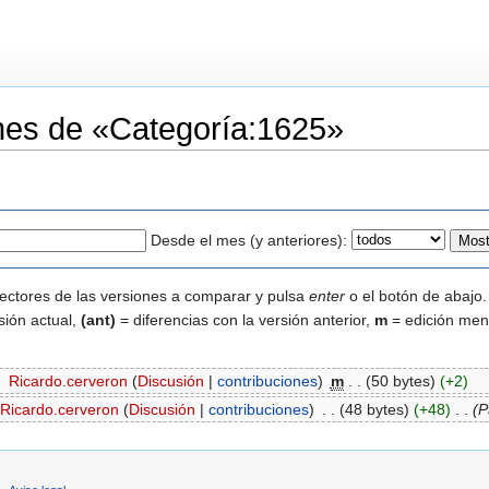
iones de «Categoría:1625»
Desde el mes (y anteriores):
lectores de las versiones a comparar y pulsa
enter
o el botón de abajo.
sión actual,
(ant)
= diferencias con la versión anterior,
m
= edición men
‎
Ricardo.cerveron
(
Discusión
|
contribuciones
)
‎
m
. .
(50 bytes)
(+2)
Ricardo.cerveron
(
Discusión
|
contribuciones
)
‎
. .
(48 bytes)
(+48)
‎
. .
(P