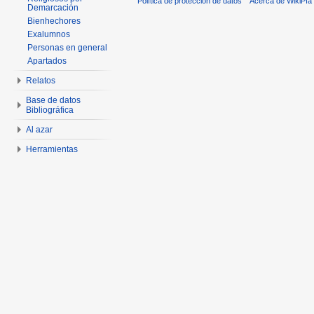
Política de protección de datos
Acerca de WikiPía
Demarcación
Bienhechores
Exalumnos
Personas en general
Apartados
Relatos
Base de datos
Bibliográfica
Al azar
Herramientas