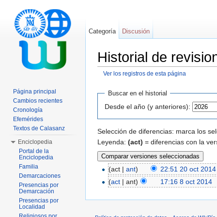
Categoría
Discusión
Historial de revis
Ver los registros de esta página
Saltar a:
navegación
,
buscar
Página principal
Buscar en el historial
Cambios recientes
Desde el año (y anteriores):
Cronología
Efemérides
Textos de Calasanz
Selección de diferencias: marca los se
Leyenda:
(act)
= diferencias con la ver
Enciclopedia
Portal de la
Enciclopedia
Familia
(act |
ant
)
22:51 20 oct 2014
Demarcaciones
(
act
| ant)
17:16 8 oct 2014
‎
Presencias por
Demarcación
Presencias por
Localidad
Religiosos por