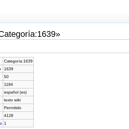
«Categoría:1639»
Categoría:1639
o
1639
50
1184
español (es)
texto wiki
Permitido
4128
na
1