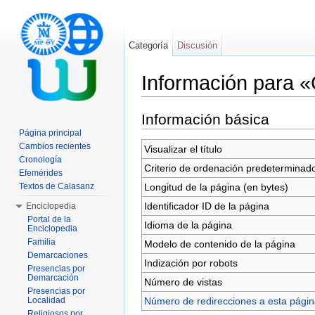
Categoría
Discusión
Información para 
Saltar a:
navegación
,
buscar
Información básica
Página principal
Cambios recientes
Visualizar el título
Cronología
Criterio de ordenación predeterminad
Efemérides
Longitud de la página (en bytes)
Textos de Calasanz
Identificador ID de la página
Enciclopedia
Portal de la
Idioma de la página
Enciclopedia
Familia
Modelo de contenido de la página
Demarcaciones
Indización por robots
Presencias por
Demarcación
Número de vistas
Presencias por
Número de redirecciones a esta pági
Localidad
Religiosos por