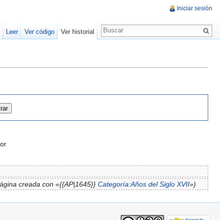
Iniciar sesión
Leer
Ver código
Ver historial
or
ágina creada con «{{AP|1645}}
Categoría:Años del Siglo XVII
»)