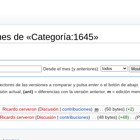
iones de «Categoría:1645»
Desde el mes (y anteriores):
lectores de las versiones a comparar y pulsa
enter
o el botón de abajo.
sión actual,
(ant)
= diferencias con la versión anterior,
m
= edición men
‎
Ricardo.cerveron
(
Discusión
|
contribuciones
)
‎
m
. .
(50 bytes)
(+2)
Ricardo.cerveron
(
Discusión
|
contribuciones
)
‎
. .
(48 bytes)
(+48)
‎
. .
(P