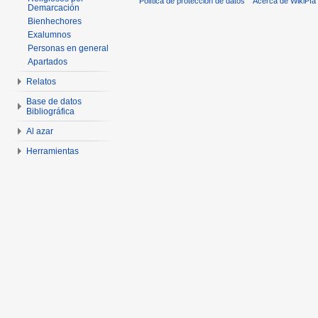
Política de protección de datos
Acerca de WikiPía
Demarcación
Bienhechores
Exalumnos
Personas en general
Apartados
Relatos
Base de datos
Bibliográfica
Al azar
Herramientas