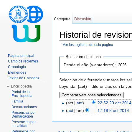
Categoría
Discusión
Historial de revis
Ver los registros de esta página
Saltar a:
navegación
,
buscar
Página principal
Buscar en el historial
Cambios recientes
Desde el año (y anteriores):
Cronología
Efemérides
Textos de Calasanz
Selección de diferencias: marca los se
Leyenda:
(act)
= diferencias con la ver
Enciclopedia
Portal de la
Enciclopedia
Familia
(act |
ant
)
22:52 20 oct 2014
Demarcaciones
(
act
| ant)
17:18 8 oct 2014
‎
Presencias por
Demarcación
Presencias por
Localidad
Religiosos por