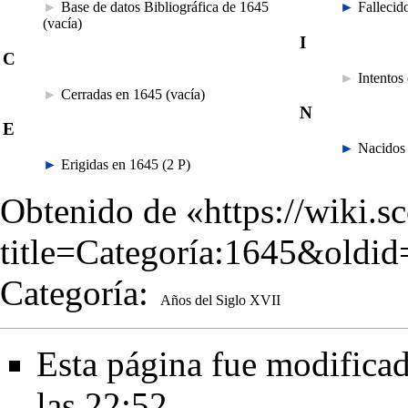
►
Base de datos Bibliográfica de 1645
►
Fallecid
(vacía)
I
C
►
Intentos
►
Cerradas en 1645
‎
(vacía)
N
E
►
Nacidos
►
Erigidas en 1645
‎
(2 P)
Obtenido de «
https://wiki.s
title=Categoría:1645&oldi
Categoría
:
Años del Siglo XVII
Esta página fue modificad
las 22:52.