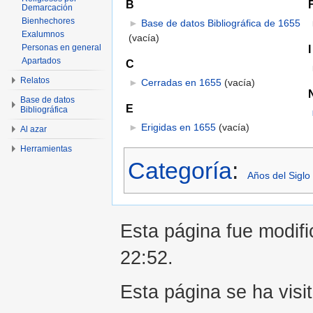
B
Demarcación
Bienhechores
►
Base de datos Bibliográfica de 1655
Exalumnos
(vacía)
I
Personas en general
Apartados
C
Relatos
►
Cerradas en 1655
‎
(vacía)
Base de datos
E
Bibliográfica
►
Erigidas en 1655
‎
(vacía)
Al azar
Herramientas
Categoría
:
Años del Siglo
Esta página fue modifi
22:52.
Esta página se ha visi