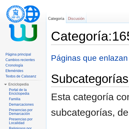
Categoría
Discusión
Categoría:16
Saltar a:
navegación
,
buscar
Página principal
Páginas que enlazan
Cambios recientes
Cronología
Efemérides
Subcategorías
Textos de Calasanz
Enciclopedia
Portal de la
Esta categoría con
Enciclopedia
Familia
Demarcaciones
subcategorías, de 
Presencias por
Demarcación
Presencias por
Localidad
Religiosos por