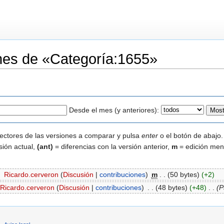
iones de «Categoría:1655»
Desde el mes (y anteriores):
lectores de las versiones a comparar y pulsa
enter
o el botón de abajo.
sión actual,
(ant)
= diferencias con la versión anterior,
m
= edición men
‎
Ricardo.cerveron
(
Discusión
|
contribuciones
)
‎
m
. .
(50 bytes)
(+2)
Ricardo.cerveron
(
Discusión
|
contribuciones
)
‎
. .
(48 bytes)
(+48)
‎
. .
(P