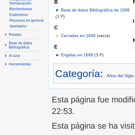
B
Demarcación
Bienhechores
►
Base de datos Bibliográfica de 1688
Exalumnos
(1 P)
I
Personas en general
Apartados
C
Relatos
►
Cerradas en 1688
‎
(vacía)
Base de datos
E
Bibliográfica
►
Erigidas en 1688
‎
(3 P)
Al azar
Herramientas
Categoría
:
Años del Siglo
Esta página fue modifi
22:53.
Esta página se ha visi