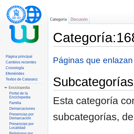
Categoría
Discusión
Categoría:16
Saltar a:
navegación
,
buscar
Página principal
Páginas que enlazan
Cambios recientes
Cronología
Efemérides
Subcategorías
Textos de Calasanz
Enciclopedia
Portal de la
Esta categoría con
Enciclopedia
Familia
Demarcaciones
subcategorías, de 
Presencias por
Demarcación
Presencias por
Localidad
Religiosos por