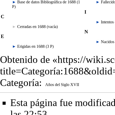
►
Base de datos Bibliográfica de 1688
‎
(1
►
Fallecid
P)
I
C
►
Intentos
►
Cerradas en 1688
‎
(vacía)
N
E
►
Nacidos
►
Erigidas en 1688
‎
(3 P)
Obtenido de «
https://wiki.s
title=Categoría:1688&oldi
Categoría
:
Años del Siglo XVII
Esta página fue modificad
las 22:53.