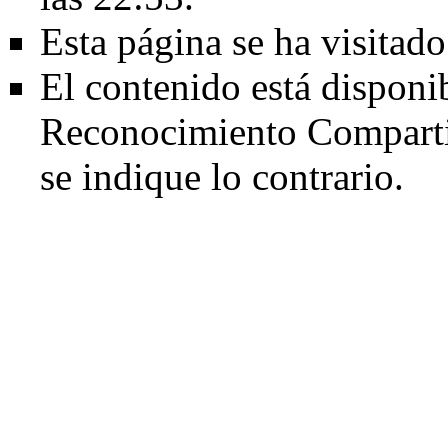
Esta página se ha visitad
El contenido está disponi
Reconocimiento Comparti
se indique lo contrario.