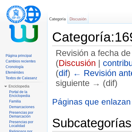
Categoría
Discusión
Categoría:16
Revisión a fecha de
Página principal
(
Discusión
|
contrib
Cambios recientes
Cronología
(
dif
)
← Revisión ante
Efemérides
Textos de Calasanz
siguiente → (dif)
Enciclopedia
Saltar a:
navegación
,
buscar
Portal de la
Enciclopedia
Páginas que enlazan
Familia
Demarcaciones
Presencias por
Demarcación
Subcategorías
Presencias por
Localidad
Religiosos por