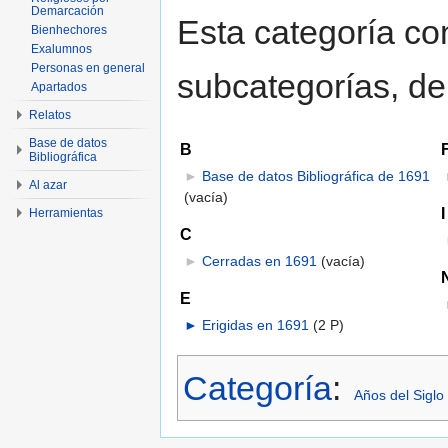
Demarcación
Esta categoría con
Bienhechores
Exalumnos
Personas en general
subcategorías, de 
Apartados
Relatos
Base de datos
B
Bibliográfica
►
Base de datos Bibliográfica de 1691
Al azar
(vacía)
I
Herramientas
C
►
Cerradas en 1691
‎
(vacía)
E
►
Erigidas en 1691
‎
(2 P)
Categoría
:
Años del Siglo