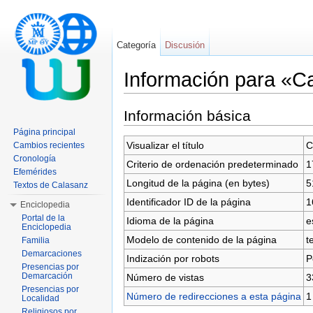
Categoría
Discusión
Información para «C
Saltar a:
navegación
,
buscar
Información básica
Página principal
Visualizar el título
C
Cambios recientes
Cronología
Criterio de ordenación predeterminado
1
Efemérides
Longitud de la página (en bytes)
5
Textos de Calasanz
Identificador ID de la página
1
Enciclopedia
Portal de la
Idioma de la página
e
Enciclopedia
Modelo de contenido de la página
t
Familia
Demarcaciones
Indización por robots
P
Presencias por
Demarcación
Número de vistas
3
Presencias por
Número de redirecciones a esta página
1
Localidad
Religiosos por