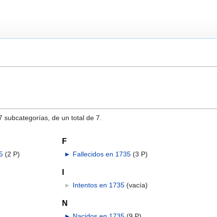
7 subcategorías, de un total de 7.
F
5
‎
(2 P)
►
Fallecidos en 1735
‎
(3 P)
I
►
Intentos en 1735
‎
(vacía)
N
►
Nacidos en 1735
‎
(9 P)