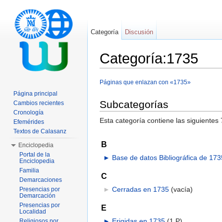
Categoría
Discusión
Categoría:1735
Saltar a:
navegación
,
buscar
Páginas que enlazan con «1735»
Página principal
Subcategorías
Cambios recientes
Cronología
Esta categoría contiene las siguientes 
Efemérides
Textos de Calasanz
B
Enciclopedia
Portal de la
►
Base de datos Bibliográfica de 173
Enciclopedia
Familia
C
Demarcaciones
►
Cerradas en 1735
‎
(vacía)
Presencias por
Demarcación
Presencias por
E
Localidad
►
Erigidas en 1735
‎
(1 P)
Religiosos por