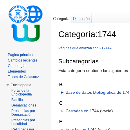
Categoría
Discusión
Categoría:1744
Saltar a:
navegación
,
buscar
Páginas que enlazan con «1744»
Página principal
Subcategorías
Cambios recientes
Cronología
Esta categoría contiene las siguientes 
Efemérides
Textos de Calasanz
B
Enciclopedia
Portal de la
►
Base de datos Bibliográfica de 174
Enciclopedia
Familia
C
Demarcaciones
►
Cerradas en 1744
‎
(vacía)
Presencias por
Demarcación
Presencias por
E
Localidad
►
Erigidas en 1744
‎
(vacía)
Religiosos por