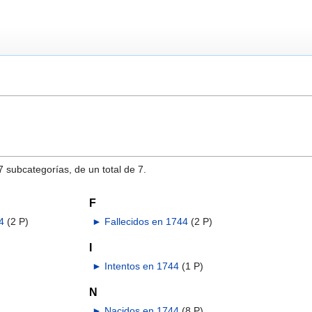
7 subcategorías, de un total de 7.
F
4
‎
(2 P)
►
Fallecidos en 1744
‎
(2 P)
I
►
Intentos en 1744
‎
(1 P)
N
►
Nacidos en 1744
‎
(8 P)