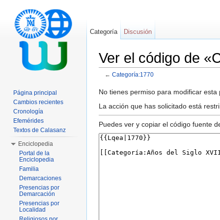
Categoría
Discusión
Ver el código de «
←
Categoría:1770
Saltar a:
navegación
,
buscar
No tienes permiso para modificar esta p
Página principal
Cambios recientes
La acción que has solicitado está restr
Cronología
Efemérides
Puedes ver y copiar el código fuente d
Textos de Calasanz
Enciclopedia
Portal de la
Enciclopedia
Familia
Demarcaciones
Presencias por
Demarcación
Presencias por
Localidad
Religiosos por