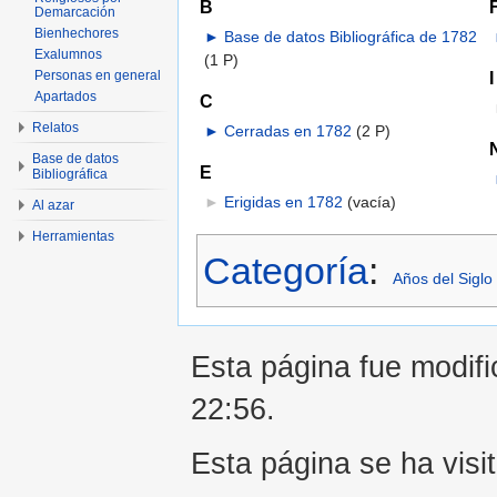
B
Demarcación
Bienhechores
►
Base de datos Bibliográfica de 1782
Exalumnos
(1 P)
I
Personas en general
Apartados
C
Relatos
►
Cerradas en 1782
‎
(2 P)
Base de datos
E
Bibliográfica
►
Erigidas en 1782
‎
(vacía)
Al azar
Herramientas
Categoría
:
Años del Siglo 
Esta página fue modifi
22:56.
Esta página se ha visi