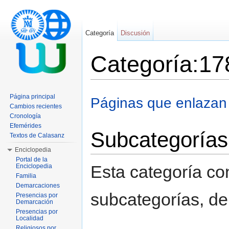
Categoría
Discusión
Categoría:17
Saltar a:
navegación
,
buscar
Página principal
Páginas que enlazan
Cambios recientes
Cronología
Efemérides
Subcategorías
Textos de Calasanz
Enciclopedia
Portal de la
Esta categoría con
Enciclopedia
Familia
Demarcaciones
subcategorías, de 
Presencias por
Demarcación
Presencias por
Localidad
Religiosos por