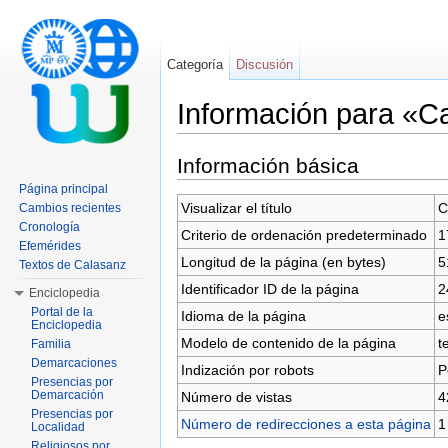
Categoría
Discusión
Información para «C
Saltar a:
navegación
,
buscar
Información básica
Página principal
Visualizar el título
C
Cambios recientes
Cronología
Criterio de ordenación predeterminado
1
Efemérides
Longitud de la página (en bytes)
5
Textos de Calasanz
Identificador ID de la página
2
Enciclopedia
Portal de la
Idioma de la página
e
Enciclopedia
Modelo de contenido de la página
t
Familia
Demarcaciones
Indización por robots
P
Presencias por
Demarcación
Número de vistas
4
Presencias por
Número de redirecciones a esta página
1
Localidad
Religiosos por