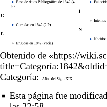
►
Base de datos Bibliográfica de 1842
‎
(4
►
Fallecid
P)
I
C
►
Intentos
►
Cerradas en 1842
‎
(2 P)
N
E
►
Nacidos
►
Erigidas en 1842
‎
(vacía)
Obtenido de «
https://wiki.s
title=Categoría:1842&oldi
Categoría
:
Años del Siglo XIX
Esta página fue modificad
las 22:58.