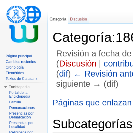
Categoría
Discusión
Categoría:18
Revisión a fecha de
Página principal
(
Discusión
|
contrib
Cambios recientes
Cronología
(
dif
)
← Revisión ante
Efemérides
Textos de Calasanz
siguiente → (dif)
Enciclopedia
Saltar a:
navegación
,
buscar
Portal de la
Enciclopedia
Páginas que enlazan
Familia
Demarcaciones
Presencias por
Demarcación
Subcategorías
Presencias por
Localidad
Religiosos por