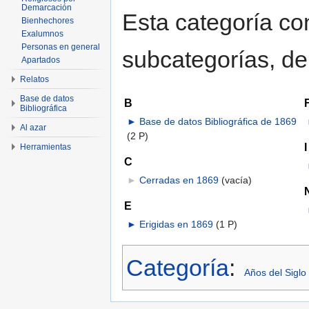
Demarcación
Esta categoría con
Bienhechores
Exalumnos
Personas en general
subcategorías, de 
Apartados
Relatos
Base de datos
B
Bibliográfica
►
Base de datos Bibliográfica de 1869
Al azar
(2 P)
I
Herramientas
C
►
Cerradas en 1869
‎
(vacía)
E
►
Erigidas en 1869
‎
(1 P)
Categoría
:
Años del Siglo