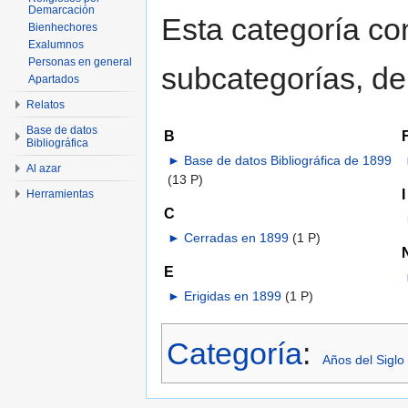
Demarcación
Esta categoría con
Bienhechores
Exalumnos
Personas en general
subcategorías, de 
Apartados
Relatos
Base de datos
B
Bibliográfica
►
Base de datos Bibliográfica de 1899
Al azar
(13 P)
I
Herramientas
C
►
Cerradas en 1899
‎
(1 P)
E
►
Erigidas en 1899
‎
(1 P)
Categoría
:
Años del Siglo