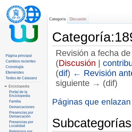
Categoría
Discusión
Categoría:18
Revisión a fecha de
Página principal
(
Discusión
|
contrib
Cambios recientes
Cronología
(
dif
)
← Revisión ante
Efemérides
Textos de Calasanz
siguiente → (dif)
Enciclopedia
Saltar a:
navegación
,
buscar
Portal de la
Enciclopedia
Páginas que enlazan
Familia
Demarcaciones
Presencias por
Demarcación
Subcategorías
Presencias por
Localidad
Religiosos por