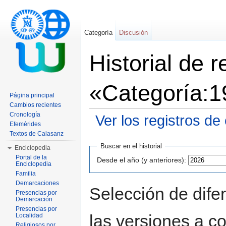
Categoría
Discusión
Historial de 
«Categoría:
Página principal
Cambios recientes
Cronología
Ver los registros de
Efemérides
Saltar a:
navegación
,
buscar
Textos de Calasanz
Buscar en el historial
Enciclopedia
Portal de la
Desde el año (y anteriores):
Enciclopedia
Familia
Demarcaciones
Selección de dife
Presencias por
Demarcación
Presencias por
las versiones a c
Localidad
Religiosos por