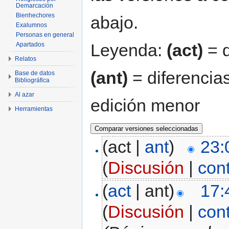
Demarcación
Bienhechores
abajo.
Exalumnos
Personas en general
Leyenda:
(act)
= d
Apartados
Relatos
(ant)
= diferencias
Base de datos
Bibliográfica
Al azar
edición menor
Herramientas
(act |
ant
)
23:
(
Discusión
|
con
(
act
| ant)
17:
(
Discusión
|
con