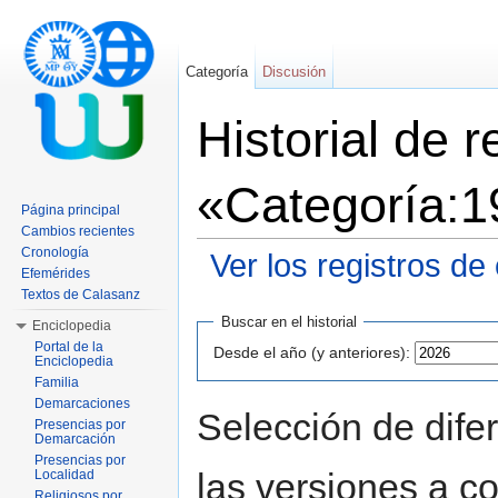
Categoría
Discusión
Historial de 
«Categoría:
Página principal
Cambios recientes
Cronología
Ver los registros de
Efemérides
Saltar a:
navegación
,
buscar
Textos de Calasanz
Buscar en el historial
Enciclopedia
Portal de la
Desde el año (y anteriores):
Enciclopedia
Familia
Demarcaciones
Selección de dife
Presencias por
Demarcación
Presencias por
las versiones a c
Localidad
Religiosos por