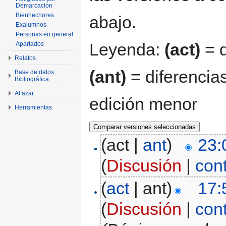
Demarcación
Bienhechores
abajo.
Exalumnos
Personas en general
Leyenda:
(act)
= d
Apartados
Relatos
(ant)
= diferencias
Base de datos
Bibliográfica
Al azar
edición menor
Herramientas
(act |
ant
)
23:
(
Discusión
|
con
(
act
| ant)
17:
(
Discusión
|
con