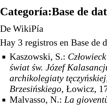
Categoría:Base de dat
De WikiPía
Hay 3 registros en Base de 
Kaszowski, S.:
Człowieck
świat św. Józef Kalasancj
archikolegiaty tęczyńskiej
Brzesińskiego
, Łowicz, 1
Malvasso, N.:
La gioventù