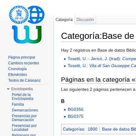
Categoría
Discusión
Categoría:Base de 
Saltar a:
navegación
,
buscar
Hay 2 registros en Base de datos Bibli
Página principal
Tosetti, U. - Jericó, J. (trad):
Compen
Cambios recientes
Tosetti, U.:
Vita di San Giuseppe Cal
Cronología
Efemérides
Páginas en la categoría 
Textos de Calasanz
Las siguientes 2 páginas pertenecen a 
Enciclopedia
Portal de la
Enciclopedia
B
Familia
BG0356
Demarcaciones
BG0375
Presencias por
Demarcación
Presencias por
Categorías
:
1800
Base de datos Bibl
Localidad
Religiosos por