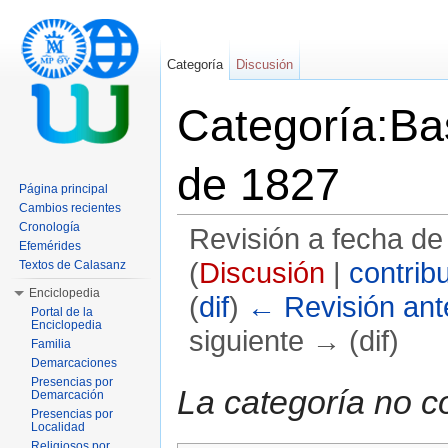
Categoría
Discusión
Categoría:Bas
de 1827
Página principal
Cambios recientes
Cronología
Revisión a fecha de
Efemérides
(
Discusión
|
contrib
Textos de Calasanz
Enciclopedia
(
dif
)
← Revisión ante
Portal de la
Enciclopedia
siguiente → (dif)
Familia
Demarcaciones
Saltar a:
navegación
,
buscar
Presencias por
La categoría no c
Demarcación
Presencias por
Localidad
Religiosos por