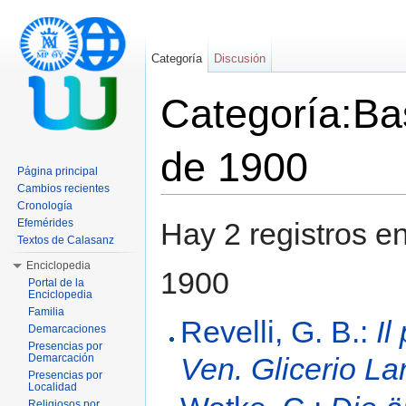
Categoría
Discusión
Categoría:Bas
de 1900
Página principal
Cambios recientes
Saltar a:
navegación
,
buscar
Cronología
Efemérides
Hay 2 registros e
Textos de Calasanz
Enciclopedia
1900
Portal de la
Enciclopedia
Familia
Revelli, G. B.:
Il
Demarcaciones
Presencias por
Demarcación
Ven. Glicerio La
Presencias por
Localidad
Religiosos por