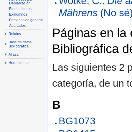
Wotke, C.:
Die ä
Demarcación
Bienhechores
Mährens
(No sé)
Exalumnos
Personas en general
Apartados
Páginas en la
Relatos
Base de datos
Bibliográfica 
Bibliográfica
Al azar
Herramientas
Las siguientes 2 
categoría, de un t
B
BG1073