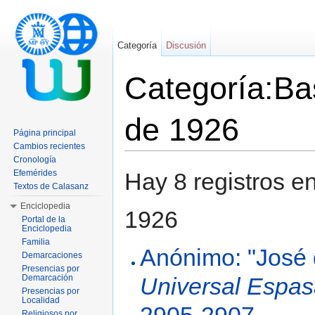
Categoría
Discusión
Categoría:Bas
de 1926
Página principal
Cambios recientes
Saltar a:
navegación
,
buscar
Cronología
Efemérides
Hay 8 registros e
Textos de Calasanz
Enciclopedia
1926
Portal de la
Enciclopedia
Familia
Anónimo: "José 
Demarcaciones
Presencias por
Demarcación
Universal Espa
Presencias por
Localidad
Religiosos por