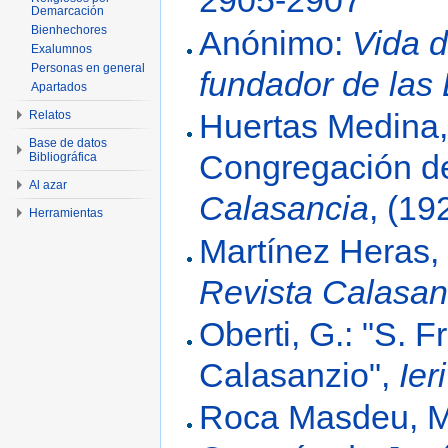
2905-2907
Demarcación
Bienhechores
Anónimo:
Vida 
Exalumnos
Personas en general
fundador de las
Apartados
Huertas Medina, 
Relatos
Base de datos
Congregación de
Bibliográfica
Al azar
Calasancia
, (19
Herramientas
Martínez Heras,
Revista Calasan
Oberti, G.: "S. 
Calasanzio",
Ier
Roca Masdeu, M.