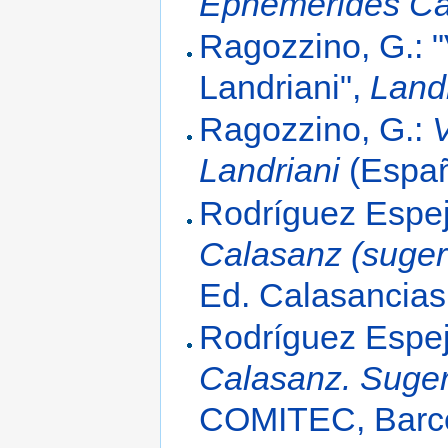
Ephemerides Ca
Ragozzino, G.: "
Landriani",
Land
Ragozzino, G.:
V
Landriani
(Españ
Rodríguez Espej
Calasanz (sugere
Ed. Calasancias
Rodríguez Espej
Calasanz. Suger
COMITEC, Barce