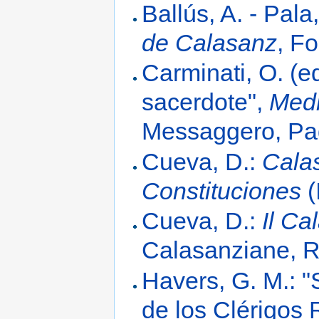
Ballús, A. - Pala,
de Calasanz
, F
Carminati, O. (
sacerdote",
Medi
Messaggero, Pad
Cueva, D.:
Cala
Constituciones
(
Cueva, D.:
Il Ca
Calasanziane, 
Havers, G. M.: 
de los Clérigos