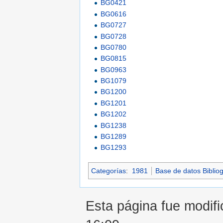
BG0421
BG0616
BG0727
BG0728
BG0780
BG0815
BG0963
BG1079
BG1200
BG1201
BG1202
BG1238
BG1289
BG1293
Categorías
:
1981
Base de datos Bibliog
Esta página fue modific