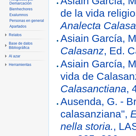
Asiain García, M
Demarcación
Bienhechores
de la vida relig
Exalumnos
Personas en general
Analecta Calasa
Apartados
Asiain García, M
Relatos
Base de datos
Calasanz
, Ed. 
Bibliográfica
Al azar
Asiain García, M
Herramientas
vida de Calasanz
Calasanctiana
, 
Ausenda, G. - Br
calasanziana",
E
nella storia.
, LAS