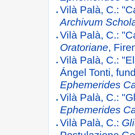
Vilà Palà, C.: "C
Archivum Schol
Vilà Palà, C.: "
Oratoriane
, Fire
Vilà Palà, C.: "
Ángel Tonti, fun
Ephemerides Ca
Vilà Palà, C.: "G
Ephemerides Ca
Vilà Palà, C.:
Gl
Postulazione G