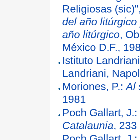
Religiosas (sic)"
del año litúrgico
año litúrgico
, Ob
México D.F., 19
Istituto Landrian
Landriani, Napol
Moriones, P.:
Al 
1981
Poch Gallart, J.:
Catalaunia
, 233
Poch Gallart, J.