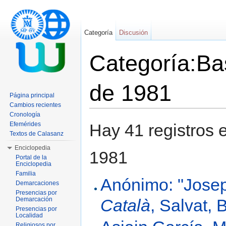
Categoría
Discusión
Categoría:Bas
de 1981
Página principal
Cambios recientes
Saltar a:
navegación
,
buscar
Cronología
Efemérides
Hay 41 registros 
Textos de Calasanz
Enciclopedia
1981
Portal de la
Enciclopedia
Familia
Anónimo: "Josep
Demarcaciones
Presencias por
Demarcación
Català
, Salvat, 
Presencias por
Localidad
Religiosos por