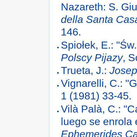
Nazareth: S. Gi
della Santa Casa
146.
Spiołek, E.: "Św
Polscy Pijazy
, S
Trueta, J.:
Josep
Vignarelli, C.: "
1 (1981) 33-45.
Vilà Palà, C.: "
luego se enrola 
Ephemerides Ca