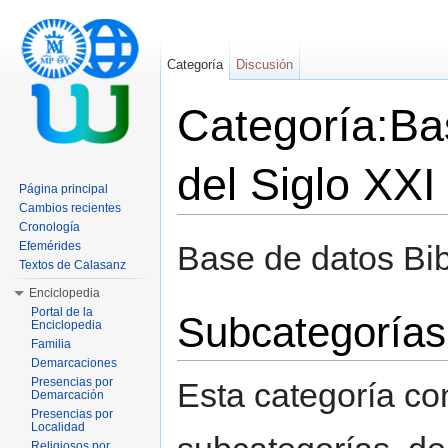
Categoría
Discusión
Categoría:Bas
del Siglo XXI
Página principal
Cambios recientes
Saltar a:
navegación
,
buscar
Cronología
Efemérides
Base de datos Bib
Textos de Calasanz
Enciclopedia
Portal de la
Subcategorías
Enciclopedia
Familia
Demarcaciones
Presencias por
Esta categoría co
Demarcación
Presencias por
Localidad
Religiosos por