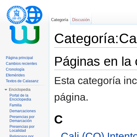
Categoría
Discusión
Categoría:Ca
Saltar a:
navegación
,
buscar
Páginas en la 
Página principal
Cambios recientes
Cronología
Efemérides
Esta categoría in
Textos de Calasanz
Enciclopedia
página.
Portal de la
Enciclopedia
Familia
Demarcaciones
C
Presencias por
Demarcación
Presencias por
Localidad
Cali (CO) Intent
Religiosos por