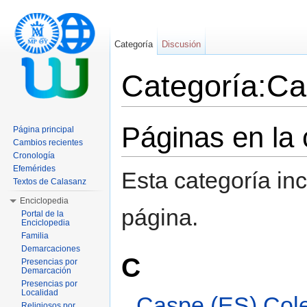
Categoría
Discusión
Categoría:Ca
Saltar a:
navegación
,
buscar
Páginas en la
Página principal
Cambios recientes
Cronología
Efemérides
Esta categoría in
Textos de Calasanz
Enciclopedia
página.
Portal de la
Enciclopedia
Familia
Demarcaciones
C
Presencias por
Demarcación
Presencias por
Localidad
Caspe (ES) Col
Religiosos por