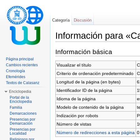
Categoría
Discusión
Información para «C
Saltar a:
navegación
,
buscar
Información básica
Página principal
Visualizar el título
C
Cambios recientes
Cronología
Criterio de ordenación predeterminado
C
Efemérides
Longitud de la página (en bytes)
6
Textos de Calasanz
Identificador ID de la página
1
Enciclopedia
Portal de la
Idioma de la página
e
Enciclopedia
Modelo de contenido de la página
t
Familia
Demarcaciones
Indización por robots
P
Presencias por
Demarcación
Número de vistas
1
Presencias por
Número de redirecciones a esta página
0
Localidad
Religiosos por