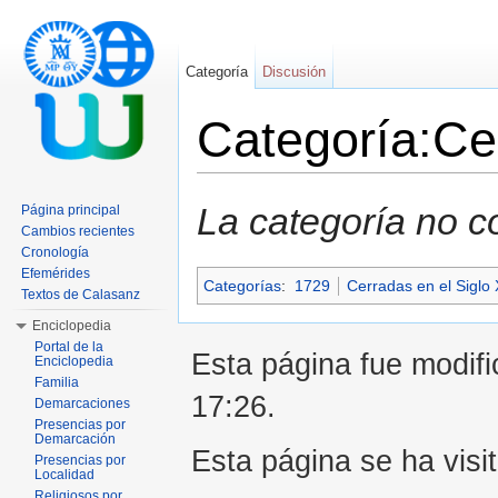
Categoría
Discusión
Categoría:Ce
Saltar a:
navegación
,
buscar
La categoría no c
Página principal
Cambios recientes
Cronología
Efemérides
Categorías
:
1729
Cerradas en el Siglo 
Textos de Calasanz
Enciclopedia
Portal de la
Esta página fue modifi
Enciclopedia
Familia
17:26.
Demarcaciones
Presencias por
Demarcación
Esta página se ha visi
Presencias por
Localidad
Religiosos por