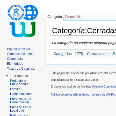
Categoría
Discusión
Categoría:Cerrada
Saltar a:
navegación
,
buscar
La categoría no contiene ninguna pági
Página principal
Categorías
:
1770
Cerradas en el Si
Cambios recientes
Cronología
Efemérides
Textos de Calasanz
Esta página fue modificada por última vez el 8 oct 20
Enciclopedia
Esta página se ha visitado 1115 veces.
Portal de la
Enciclopedia
El contenido está disponible bajo
Creative Commons 
Familia
Demarcaciones
Política de protección de datos
Acerca de WikiPía
Presencias por
Demarcación
Presencias por
Localidad
Religiosos por