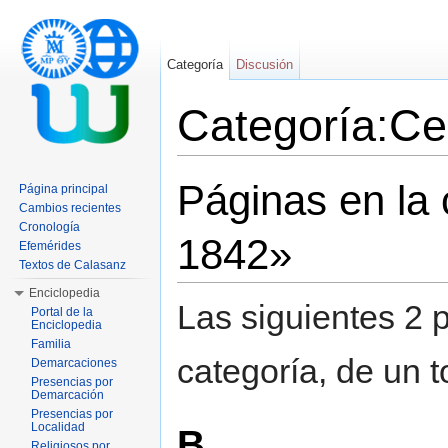
Categoría
Discusión
Categoría:Ce
Saltar a:
navegación
,
buscar
Páginas en la
Página principal
Cambios recientes
Cronología
1842»
Efemérides
Textos de Calasanz
Enciclopedia
Las siguientes 2 
Portal de la
Enciclopedia
Familia
categoría, de un t
Demarcaciones
Presencias por
Demarcación
Presencias por
Localidad
B
Religiosos por