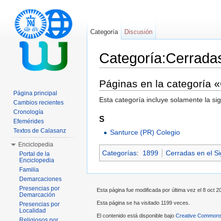
Categoría
Discusión
Categoría:Cerrada
Saltar a:
navegación
,
buscar
Páginas en la categoría 
Página principal
Esta categoría incluye solamente la si
Cambios recientes
Cronología
S
Efemérides
Textos de Calasanz
Santurce (PR) Colegio
Enciclopedia
Categorías
:
1899
Cerradas en el Si
Portal de la
Enciclopedia
Familia
Demarcaciones
Presencias por
Esta página fue modificada por última vez el 8 oct 20
Demarcación
Esta página se ha visitado 1199 veces.
Presencias por
Localidad
El contenido está disponible bajo
Creative Commons 
Religiosos por