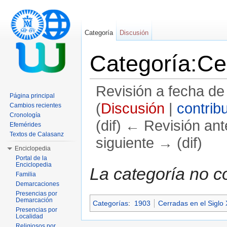
Categoría
Discusión
Categoría:Ce
Revisión a fecha de
Página principal
(
Discusión
|
contrib
Cambios recientes
Cronología
(dif) ← Revisión ante
Efemérides
Textos de Calasanz
siguiente → (dif)
Enciclopedia
Saltar a:
navegación
,
buscar
Portal de la
Enciclopedia
La categoría no c
Familia
Demarcaciones
Presencias por
Demarcación
Categorías
:
1903
Cerradas en el Siglo
Presencias por
Localidad
Religiosos por