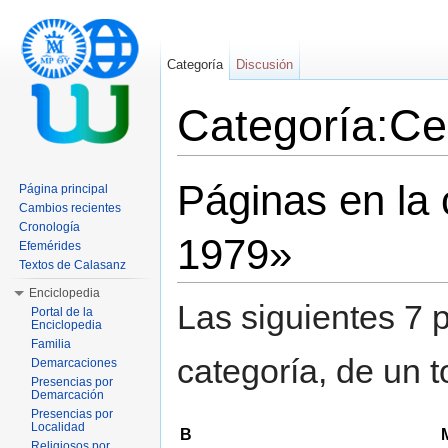
Categoría
Discusión
Categoría:Ce
Saltar a:
navegación
,
buscar
Páginas en la
Página principal
Cambios recientes
Cronología
1979»
Efemérides
Textos de Calasanz
Enciclopedia
Las siguientes 7 
Portal de la
Enciclopedia
Familia
categoría, de un t
Demarcaciones
Presencias por
Demarcación
Presencias por
Localidad
B
Religiosos por