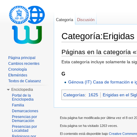
Categoría
Discusión
Categoría:Erigidas
Saltar a:
navegación
,
buscar
Páginas en la categoría 
Página principal
Esta categoría incluye solamente la si
Cambios recientes
Cronología
G
Efemérides
Textos de Calasanz
Génova (IT) Casa de formación e ig
Enciclopedia
Categorías
:
1625
Erigidas en el Sig
Portal de la
Enciclopedia
Familia
Demarcaciones
Presencias por
Esta página fue modificada por última vez el 8 oct 20
Demarcación
Esta página se ha visitado 1263 veces.
Presencias por
Localidad
El contenido está disponible bajo
Creative Commons 
Religiosos por