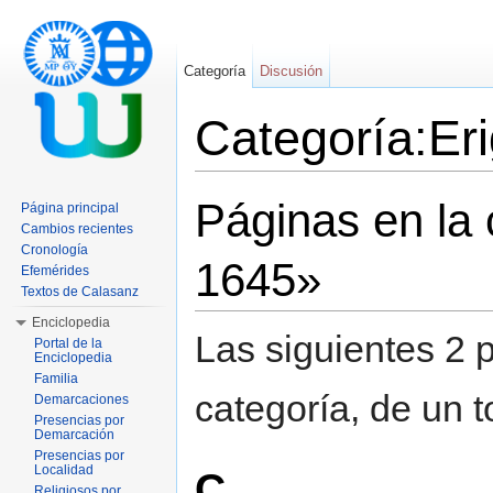
Categoría
Discusión
Categoría:Er
Saltar a:
navegación
,
buscar
Páginas en la 
Página principal
Cambios recientes
Cronología
1645»
Efemérides
Textos de Calasanz
Enciclopedia
Las siguientes 2 
Portal de la
Enciclopedia
Familia
categoría, de un t
Demarcaciones
Presencias por
Demarcación
Presencias por
Localidad
C
Religiosos por