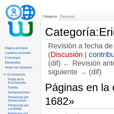
Categoría
Discusión
Categoría:Er
Revisión a fecha de
Página principal
(
Discusión
|
contrib
Cambios recientes
Cronología
(dif) ← Revisión ante
Efemérides
Textos de Calasanz
siguiente → (dif)
Enciclopedia
Saltar a:
navegación
,
buscar
Portal de la
Enciclopedia
Páginas en la 
Familia
Demarcaciones
1682»
Presencias por
Demarcación
Presencias por
Localidad
Religiosos por