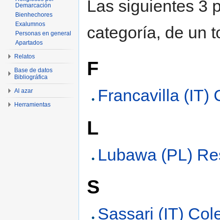
Las siguientes 3 
Demarcación
Bienhechores
Exalumnos
categoría, de un t
Personas en general
Apartados
Relatos
F
Base de datos
Bibliográfica
Francavilla (IT)
Al azar
Herramientas
L
Lubawa (PL) Re
S
Sassari (IT) Col