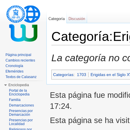
Categoría
Discusión
Categoría:Er
Saltar a:
navegación
,
buscar
La categoría no c
Página principal
Cambios recientes
Cronología
Efemérides
Categorías
:
1703
Erigidas en el Siglo X
Textos de Calasanz
Enciclopedia
Portal de la
Esta página fue modifi
Enciclopedia
Familia
17:24.
Demarcaciones
Presencias por
Demarcación
Esta página se ha visi
Presencias por
Localidad
Religiosos por